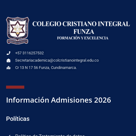
+57 3116257532
Secretariacademica@colcristianointegral.edu.co
Cr 13 N 17 56 Funza, Cundinamarca.
Información Admisiones 2026
Políticas