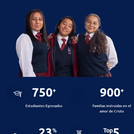
750
900
+
+
Estudiantes Egresados
Familias instruidas en el
amor de Cristo
23
5
%
Top