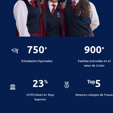
750
900
+
+
Estudiantes Egresados
Familias instruidas en el
amor de Cristo
23
5
%
Top
ICFES Nivel A+ Muy
Mejores colegios de Funza
Superior