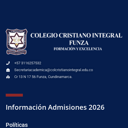
+57 3116257532
Secretariacademica@colcristianointegral.edu.co
Cr 13 N 17 56 Funza, Cundinamarca.
Información Admisiones 2026
Políticas